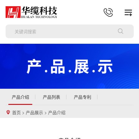
首
页
关
于
产
我
品
工
们
展
程
公
示
案
司
联
产品介绍
产品列表
产品专利
例
动
系
首页
>
产品展示
>
产品介绍
态
我
们