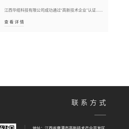
江西华缆科技有限公司成功通过“高新技术企业”认证......
"
查 看 详 情
查 
联系方式
地址：江西省鹰潭市高新技术产业开发区