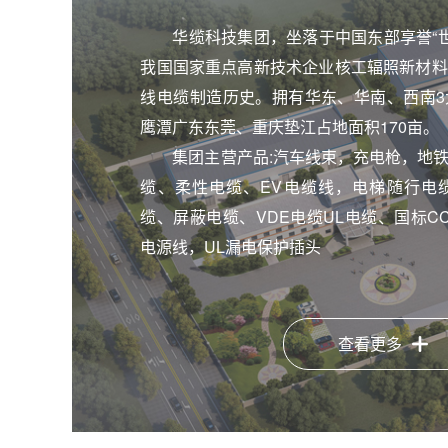
华缆科技集团，坐落于中国东部享誉“世
我国国家重点高新技术企业核工辐照新材料
线电缆制造历史。拥有华东、华南、西南3
鹰潭广东东莞、重庆垫江占地面积170亩。
集团主营产品:汽车线束，充电枪，地
缆、柔性电缆、EV电缆线，电梯随行电
缆、屏蔽电缆、VDE电缆UL电缆、国标C
电源线，UL漏电保护插头
查看更多